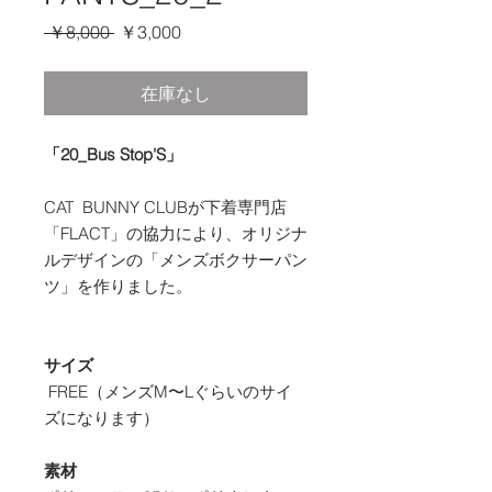
通
セ
 ￥8,000 
￥3,000
常
ー
価
ル
在庫なし
格
価
格
「20_Bus Stop'S」
CAT BUNNY CLUBが下着専門店
「FLACT」の協力により、オリジナ
ルデザインの「メンズボクサーパン
ツ」を作りました。
サイズ
FREE（メンズM〜Lぐらいのサイ
ズになります）
素材