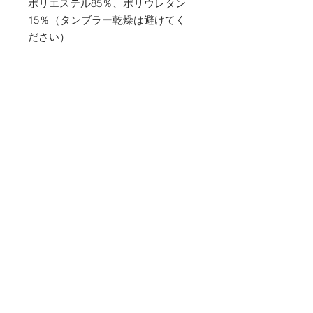
ポリエステル85％、ポリウレタン
15％（タンブラー乾燥は避けてく
ださい）
ご質問、ご要望はメニューの
「Contact」よりお問い合わせくだ
さい。
商品価格とお支払い方法につい
て
消費税
商品の配送・送料について
上記の価格はセールに関わらず消費税
込みの金額です
配送
返品について
配送のご依頼を受けてから７日以内に
お支払い方法
発送いたします
クレジットカード（VISA・
返品について
（土日祝日・年末年始を除く）
Masterecard・American Express）
お届けした商品がご注文内容と異なる
のみご利用いただけます
商品が届けられた場合は商品の返品に
送料
© 2016 CAT BUNNY CLUB ALL RIGHTS RESERVED
銀行振込・代引きなどその他のお支払
て対応させていただきます