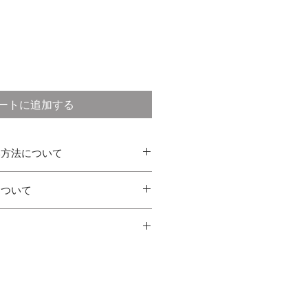
セ
ー
ル
価
格
ートに追加する
い方法について
について
に関わらず消費税込みの金額です
てから７日以内に発送いたします
・Masterecard・American
始を除く）
利用いただけます
どその他のお支払い方法はご対応で
注文内容と異なる商品が届けられた
て対応させていただきます
容により自動的に送料が決定されま
る返品（サイズが合わない、イメー
カートでご確認ください