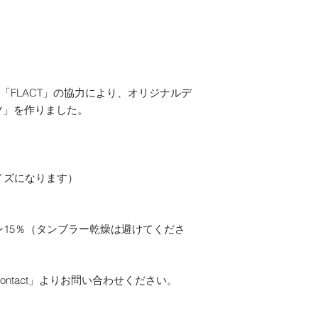
ジと違う、注文を間
＊合計金額が１２０
んのであらかじめご
には送料を無料にさ
返品のお手続き
誤配送の際は、商品
「CONTACT」より
返送先等のご連絡を
門店「FLACT」の協力により、オリジナルデ
商品到着時に、商品
ツ」を作りました。
につきましても、必
たします
返品の際の送料
イズになります）
こちらで負担いたし
返品をお受けできな
・お客様のご都合に
ン15％（タンブラー乾燥は避けてくださ
ージと違うなど）
・商品到着後7日以内
返品のご連絡をいた
ntact」よりお問い合わせください。
・商品を使用された
損が見られる場合
・商品(箱や付属品含