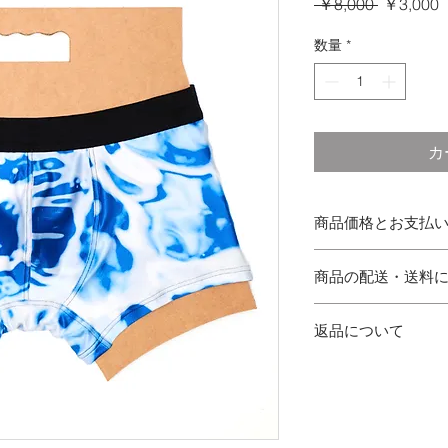
通
 ￥8,000 
￥3,000
常
数量
*
価
格
カ
商品価格とお支払
消費税
商品の配送・送料
上記の価格はセール
配送
お支払い方法
返品について
配送のご依頼を受け
クレジットカード（VISA
（土日祝日・年末年
Express）のみご
返品について
銀行振込・代引きな
お届けした商品がご
送料
きかねます
場合は商品の返品に
お買い上げ商品の内
お客様のご都合によ
すのでショッピング