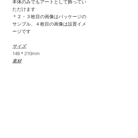
本体のみでもアートとして飾ってい
ただけます
＊２・３枚目の画像はパッケージの
サンプル、４枚目の画像は設置イメ
ージです
サイズ
148＊210mm
素材
PET , UVインクジェット
内容物
本体グラフィック面
背面台紙
画鋲
マニュアル
商品価格とお支払い方法につい
て