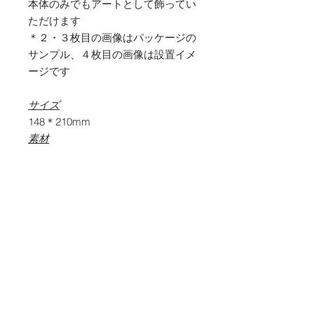
本体のみでもアートとして飾ってい
ただけます
＊２・３枚目の画像はパッケージの
サンプル、４枚目の画像は設置イメ
ージです
サイズ
148＊210mm
素材
PET , UVインクジェット
内容物
本体グラフィック面
背面台紙
画鋲
マニュアル
商品価格とお支払い方法につい
て