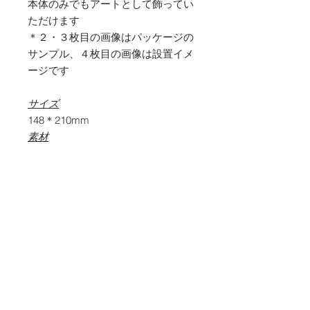
本体のみでもアートとして飾ってい
ただけます
＊２・３枚目の画像はパッケージの
サンプル、４枚目の画像は設置イメ
ージです
サイズ
148＊210mm
素材
PET , UVインクジェット
内容物
本体グラフィック面
背面台紙
画鋲
マニュアル
商品価格とお支払い方法につい
て