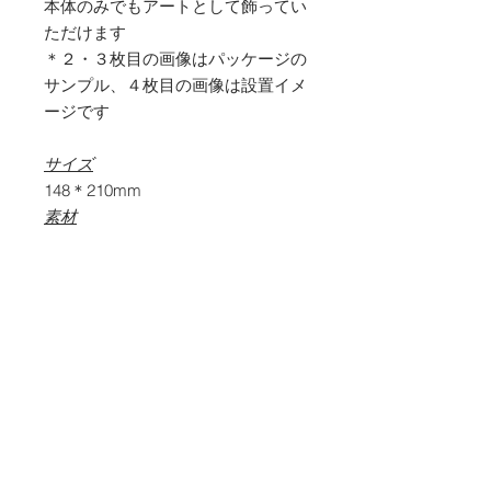
本体のみでもアートとして飾ってい
ただけます
＊２・３枚目の画像はパッケージの
サンプル、４枚目の画像は設置イメ
ージです
サイズ
148＊210mm
素材
PET , UVインクジェット
内容物
本体グラフィック面
背面台紙
画鋲
マニュアル
商品価格とお支払い方法につい
て