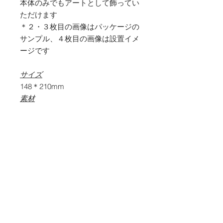
本体のみでもアートとして飾ってい
ただけます
＊２・３枚目の画像はパッケージの
サンプル、４枚目の画像は設置イメ
ージです
サイズ
148＊210mm
素材
PET , UVインクジェット
内容物
本体グラフィック面
背面台紙
画鋲
マニュアル
商品価格とお支払い方法につい
て