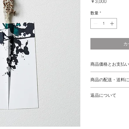
価
￥3,000
格
数量
*
カ
商品価格とお支払
消費税
商品の配送・送料
上記の価格はセール
配送
お支払い方法
返品について
配送のご依頼を受け
クレジットカード（VISA
(土日祝日・年末年始
Express）のみご
返品について
銀行振込・代引きな
お届けした商品がご
送料
ただけません
場合は商品の返品に
お買い上げ商品の内
お客様のご都合によ
すのでショッピング