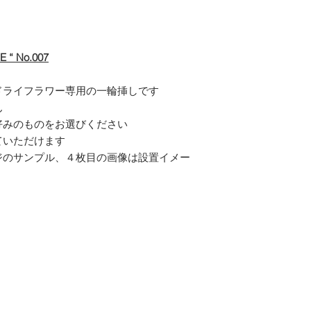
ジと違う、注文を間
＊合計金額が１２０
んのであらかじめご
には送料を無料にさ
返品のお手続き
E “ No.007
誤配送の際は、商品
「CONTACT」より
返送先等のご連絡を
ドライフラワー専用の一輪挿しです
商品到着時に、商品
ん
につきましても、必
好みのものをお選びください
たします
ていただけます
ジのサンプル、４枚目の画像は設置イメー
返品の際の送料
こちらで負担いたし
返品をお受けできな
・お客様のご都合に
ージと違うなど）
・商品到着後7日以内
返品のご連絡をいた
・商品を使用された
損が見られる場合
・商品(箱や付属品含