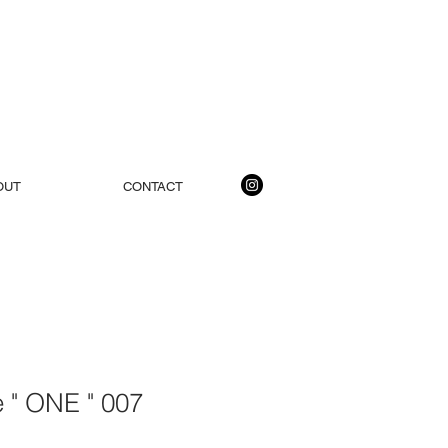
OUT
CONTACT
 " ONE " 007