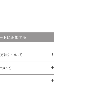
ートに追加する
い方法について
について
に関わらず消費税込みの金額です
てから7日以内に発送いたします。
・Masterecard・American
を除く)
利用いただけます
どその他のお支払い方法はご利用い
注文内容と異なる商品が届けられた
て対応させていただきます
容により自動的に送料が決定されま
る返品（サイズが合わない、イメー
カートでご確認ください