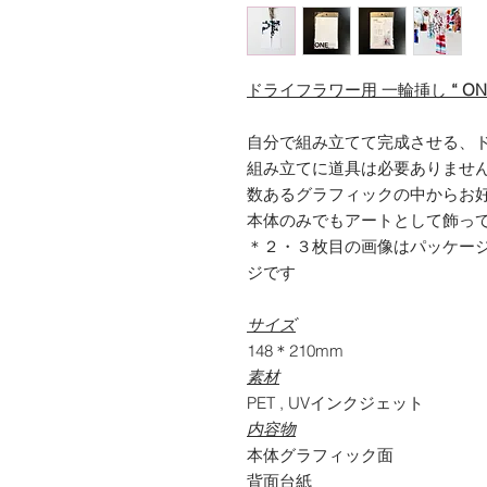
ドライフラワー用 一輪挿し
“ ON
自分で組み立てて完成させる、
組み立てに道具は必要ありませ
数あるグラフィックの中からお
本体のみでもアートとして飾っ
＊２・３枚目の画像はパッケー
ジです
サイズ
148＊210mm
素材
PET , UVインクジェット
内容物
本体グラフィック面
背面台紙