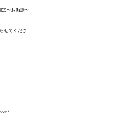
IES〜お伽話〜
らせてくださ
com/