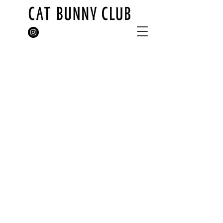
アート 写真 ペイントアート インテリアデザイン