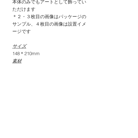
本体のみでもアートとして飾ってい
ただけます
＊２・３枚目の画像はパッケージの
サンプル、４枚目の画像は設置イメ
ージです
サイズ
148＊210mm
素材
PET , UVインクジェット
内容物
本体グラフィック面
背面台紙
画鋲
マニュアル
商品価格とお支払い方法につい
て